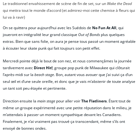
Le traditionnel envahissement de scène de fin de set, sur un
Wake the Dead
qui mettra tout le monde d’accord (et admirez-moi cette chemise à fleurs qui
lui va à ravir)
On se quittera pour aujourd’hui avec les Suédois de
No Fun At All
, qui
joueront en intégralité leur grand classique
Out of Bonds
plus quelques
extras. Bien que sans folie, on aura je pense tous passé un moment agréable
à écouter leur skate punk qui fait toujours son petit effet.
Mercredi pointe déjà le bout de son nez, et nous commençâmes la journée
tardivement avec
Direct Hit!
, groupe pop punk de Milwaukee qui clôturait
l’après-midi sur la
beach stage
. Bon, autant vous avouer que j’ai suivi ça d’un
seul œil et d’une seule oreille, et donc que je vais m’abstenir de toute analyse
un tant soit peu étayée et pertinente.
Direction ensuite la
main stage
pour aller voir
The Flatliners
. Étant tout de
même un groupe expérimenté avec une petite réputation dans le milieu, je
m’attendais à passer un moment sympathique devant les Canadiens.
Finalement, je n’ai vraiment pas trouvé ça transcendant, même s’ils ont
envoyé de bonnes ondes.