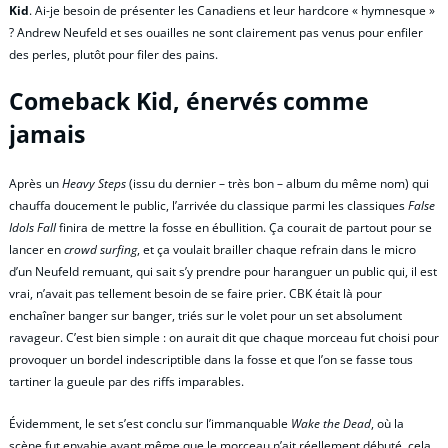
Kid
. Ai-je besoin de présenter les Canadiens et leur hardcore « hymnesque »
? Andrew Neufeld et ses ouailles ne sont clairement pas venus pour enfiler
des perles, plutôt pour filer des pains.
Comeback Kid, énervés comme
jamais
Après un
Heavy Steps
(issu du dernier – très bon – album du même nom) qui
chauffa doucement le public, l’arrivée du classique parmi les classiques
False
Idols Fall
finira de mettre la fosse en ébullition. Ça courait de partout pour se
lancer en
crowd surfing
, et ça voulait brailler chaque refrain dans le micro
d’un Neufeld remuant, qui sait s’y prendre pour haranguer un public qui, il est
vrai, n’avait pas tellement besoin de se faire prier. CBK était là pour
enchaîner banger sur banger, triés sur le volet pour un set absolument
ravageur. C’est bien simple : on aurait dit que chaque morceau fut choisi pour
provoquer un bordel indescriptible dans la fosse et que l’on se fasse tous
tartiner la gueule par des riffs imparables.
Évidemment, le set s’est conclu sur l’immanquable
Wake the Dead
, où la
scène fut envahie avant même que le morceau n’ait réellement débuté, cela