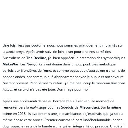
Une fois n’est pas coutume, nous nous sommes pratiquement implantés sur
la
beach stage
. Après avoir suivi de loin le set pourtant très carré des
Australiens de
The Decline
, j’ai bien apprécié la prestation des sympathiques
MakeWar
. Les Newyorkais ont donné dans un pop punk très mélodique,
parfois aux frontières de l’emo, et comme beaucoup d’autres ont transmis de
bonnes ondes, ont communiqué abondamment avec le public et ont savouré
l’instant présent. Petit bémol toutefois : j’aime beaucoup le morceau
American
Futbol
, et celui-ci n’a pas été joué. Dommage pour moi.
Après une après-midi dense au bord de l’eau, il est venu le moment de
remonter vers la
main stage
pour les Suédois de
Misconduct
. Sur la même
scène en 2018, ils avaient mis une jolie ambiance, et j’espérais que ça soit la
même chose cette année. Premier constat : à part l’indéboulonnable leader
du groupe, le reste de la bande a changé en intégralité ou presque. Un détail