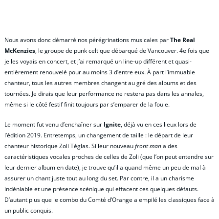
Nous avons donc démarré nos pérégrinations musicales par
The Real
McKenzies
, le groupe de punk celtique débarqué de Vancouver. 4e fois que
je les voyais en concert, et j’ai remarqué un line-up différent et quasi-
entièrement renouvelé pour au moins 3 d’entre eux. À part l’immuable
chanteur, tous les autres membres changent au gré des albums et des
tournées. Je dirais que leur performance ne restera pas dans les annales,
même si le côté festif finit toujours par s’emparer de la foule.
Le moment fut venu d’enchaîner sur
Ignite
, déjà vu en ces lieux lors de
l’édition 2019. Entretemps, un changement de taille : le départ de leur
chanteur historique Zoli Téglas. Si leur nouveau
front man
a des
caractéristiques vocales proches de celles de Zoli (que l’on peut entendre sur
leur dernier album en date), je trouve qu’il a quand même un peu de mal à
assurer un chant juste tout au long du set. Par contre, il a un charisme
indéniable et une présence scénique qui effacent ces quelques défauts.
D’autant plus que le combo du Comté d’Orange a empilé les classiques face à
un public conquis.