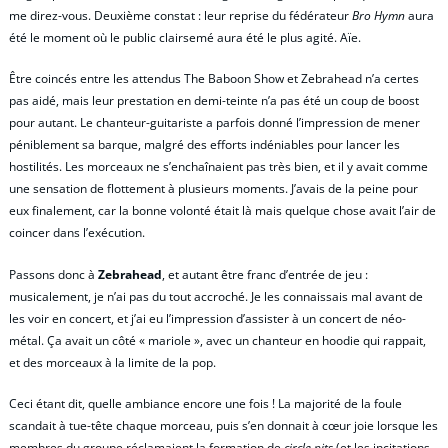
me direz-vous. Deuxième constat : leur reprise du fédérateur
Bro Hymn
aura
été le moment où le public clairsemé aura été le plus agité. Aïe.
Être coincés entre les attendus The Baboon Show et Zebrahead n’a certes
pas aidé, mais leur prestation en demi-teinte n’a pas été un coup de boost
pour autant. Le chanteur-guitariste a parfois donné l’impression de mener
péniblement sa barque, malgré des efforts indéniables pour lancer les
hostilités. Les morceaux ne s’enchaînaient pas très bien, et il y avait comme
une sensation de flottement à plusieurs moments. J’avais de la peine pour
eux finalement, car la bonne volonté était là mais quelque chose avait l’air de
coincer dans l’exécution.
Passons donc à
Zebrahead
, et autant être franc d’entrée de jeu :
musicalement, je n’ai pas du tout accroché. Je les connaissais mal avant de
les voir en concert, et j’ai eu l’impression d’assister à un concert de néo-
métal. Ça avait un côté « mariole », avec un chanteur en hoodie qui rappait,
et des morceaux à la limite de la pop.
Ceci étant dit, quelle ambiance encore une fois ! La majorité de la foule
scandait à tue-tête chaque morceau, puis s’en donnait à cœur joie lorsque les
membres du groupe réclamaient la formation de
circle pits
(et les incitations