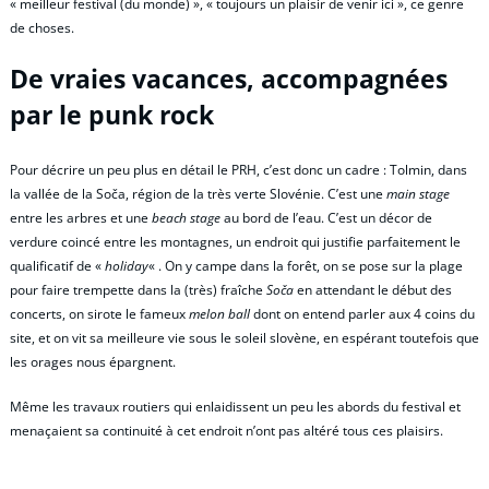
« meilleur festival (du monde) », « toujours un plaisir de venir ici », ce genre
de choses.
De vraies vacances, accompagnées
par le punk rock
Pour décrire un peu plus en détail le PRH, c’est donc un cadre : Tolmin, dans
la vallée de la Soča, région de la très verte Slovénie. C’est une
main stage
entre les arbres et une
beach stage
au bord de l’eau. C’est un décor de
verdure coincé entre les montagnes, un endroit qui justifie parfaitement le
qualificatif de «
holiday
« . On y campe dans la forêt, on se pose sur la plage
pour faire trempette dans la (très) fraîche
Soča
en attendant le début des
concerts, on sirote le fameux
melon ball
dont on entend parler aux 4 coins du
site, et on vit sa meilleure vie sous le soleil slovène, en espérant toutefois que
les orages nous épargnent.
Même les travaux routiers qui enlaidissent un peu les abords du festival et
menaçaient sa continuité à cet endroit n’ont pas altéré tous ces plaisirs.