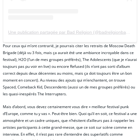
Une publication partagée par Bad Religion (@badreligionband)
Pour ceux qui m’ont contrarié, je pourrais citer les retraits de Moscow Death
Brigade (déjà vu 3 fois, mais ça aurait été une ambiance incroyable dans ce
festival), H2O (l’un de mes groupes préférés), The Adolescents (que je n’aurai
toujours pas pu voir en live) ou encore Refused (ils n’ont pas sorti d’album
correct depuis deux décennies au moins, mais ça doit toujours être un bon
moment en concert). Au niveau des ajouts qui m’enchantent, on trouve
Spaced, Comeback Kid, Descendents (aussi un de mes groupes préférés) ou
les quasi-inespérés The Interrupters.
Mais d’abord, vous devez certainement vous dire « meilleur festival punk
d’Europe, comme tu y vas ». Peut-être bien. Quoi qu’il en soit, ce festival a une
atmosphère et un cadre uniques, que n’hésitent d’ailleurs pas à rappeler les
artistes participants à cette grand-messe, que ce soit sur scène comme en
interview. En effet, il n’est pas rare d’entendre des superlatifs comme