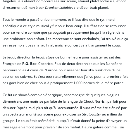
Angeles. Iels étaient nombreux.ses sur scène, étaient plutôt looké.e.s, et ont
directement démarré par
Drunken Lullabies
: le décor était planté.
Tout le monde a passé un bon moment, et il faut dire que le rythme si
spécifique à ce style musical y fut pour beaucoup. Il suffisait de se retourner
pour se rendre compte que ça pogotait pratiquement jusqu’à la régie, dans
une ambiance bon enfant. Les morceaux se sont enchaînés, j’ai trouvé que ça
se ressemblait pas mal au final, mais le concert valait largement le coup.
Le jeudi, direction la
beach stage
de bonne heure pour assister au set des
Français de
P.O. Box
. Cocorico. Plus de deux décennies que les Nancéens
parcourent les 4 coins de l’Europe pour asséner leur ska punk doté d’une
section de cuivres. Et c’est tout naturellement que j’ai vu pour la première fois
ces gars bien de chez nous à pratiquement 1 000 bornes de la mère patrie.
Ce fut un show ô combien énergique, accompagné de quelques blagues
démontrant une maîtrise parfaite de la langue de Chuck Norris : parfait pour
débuter l’après-midi plus tôt qu’à l’accoutumée. Il aura même été clôturé par
un spectateur monté sur scène pour exploser sa
Stratocaster
au milieu du
groupe. Le coup était prémédité, puisqu’il s’était donné la peine d’envoyer un
message en amont pour prévenir de son méfait. Il aura galéré comme il se