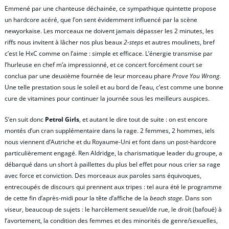
Emmené par une chanteuse déchainée, ce sympathique quintette propose
un hardcore acéré, que l’on sent évidemment influencé par la scène
newyorkaise. Les morceaux ne doivent jamais dépasser les 2 minutes, les
riffs nous invitent à lâcher nos plus beaux
2-steps
et autres moulinets, bref
c’est le HxC comme on l’aime : simple et efficace. L’énergie transmise par
l’hurleuse en chef m’a impressionné, et ce concert forcément court se
conclua par une deuxième fournée de leur morceau phare
Prove You Wrong
.
Une telle prestation sous le soleil et au bord de l’eau, c’est comme une bonne
cure de vitamines pour continuer la journée sous les meilleurs auspices.
S’en suit donc
Petrol Girls
, et autant le dire tout de suite : on est encore
montés d’un cran supplémentaire dans la rage. 2 femmes, 2 hommes, iels
nous viennent d’Autriche et du Royaume-Uni et font dans un post-hardcore
particulièrement engagé. Ren Aldridge, la charismatique leader du groupe, a
débarqué dans un short à paillettes du plus bel effet pour nous crier sa rage
avec force et conviction. Des morceaux aux paroles sans équivoques,
entrecoupés de discours qui prennent aux tripes : tel aura été le programme
de cette fin d’après-midi pour la tête d’affiche de la
beach stage
. Dans son
viseur, beaucoup de sujets : le harcèlement sexuel/de rue, le droit (bafoué) à
l’avortement, la condition des femmes et des minorités de genre/sexuelles,