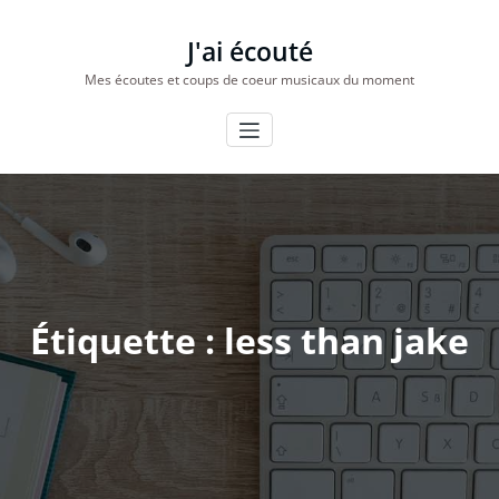
Aller
au
J'ai écouté
contenu
Mes écoutes et coups de coeur musicaux du moment
Étiquette : less than jake